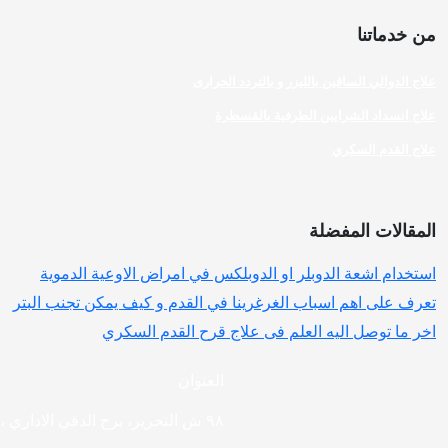
من خدماتنا
علاج الدوالي الساقين بالليزر و بالتردد الحرارى
علاج انسداد الشرايين الطرفية بالقسطرة
علاج القدم السكري
المقالات المفضلة
استخدام اشعة الدوبلر او الدوبلكس في امراض الاوعية الدموية
تعرف على اهم اسباب الغرغرينا في القدم و كيف يمكن تجنب البتر
اخر ما توصل اليه العلم فى علاج قرح القدم السكري
العنوان
٩٨ ش التحرير، برج الدقي الاداري ،ميدان الدقى، الجيزة