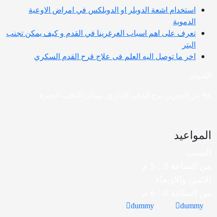
استخدام اشعة الدوبلر او الدوبلكس في امراض الاوعية
الدموية
تعرف على اهم اسباب الغرغرينا في القدم و كيف يمكن تجنب
البتر
اخر ما توصل اليه العلم فى علاج قرح القدم السكري
العنوان
٩٨ ش التحرير، برج الدقي الاداري ،ميدان الدقى، الجيزة
المواعيد
السبت
من الساعة 3 : 5 م
الاثنين والاربعاء
من الساعة 4 : 6 م
dummy
dummy