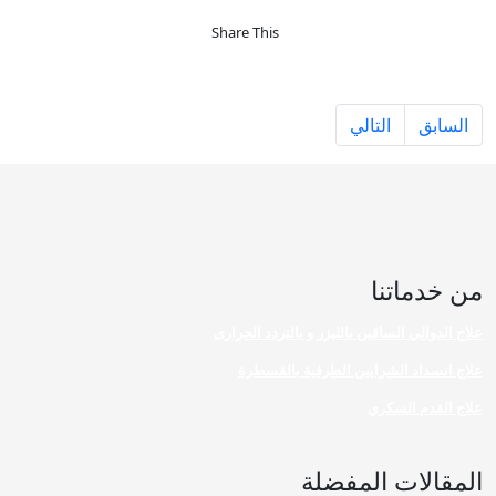
Share This
المقال السابق: جلطات الأوردة العميقة اعراضها وطرق علاجها والاثار
المقال التالي: نصائح لمرضى السكري وطرق العناية فى
السابق
التالي
من خدماتنا
علاج الدوالي الساقين بالليزر و بالتردد الحرارى
علاج انسداد الشرايين الطرفية بالقسطرة
علاج القدم السكري
المقالات المفضلة