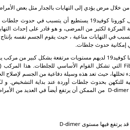
و من خلال مرض يؤدي إلى التهابات بالجدار مثل بعض الأمراض
مما سبق يتضح أن مرض كورونا لدى مرضى كورونا كوفيد19 يستطيع
ة المركزة لكثير من المرضى، و هو قادر على إحداث الته
د يتسبب في التهابات مناعية ، حيث يقوم الجسم نفسه بإنت
الي إمكانية حدوث جلطات.
تحللها، حيث تعد هذه وسيلة دفاعية من الجسم لإصلاح الخ
 الاختبارات الأولية للتكهن بحدوث جلطات أوردة عند بداية التشخي
الاختبار وحده لتشخيص الجلطة لأن مستوى D-dimer من الممكن أن يرتفع أيض
 يرتفع فيها مستوى D-dimer