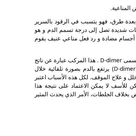
 المناعية.
 أن يتسبب في حدوث جلطات بعدة طرق، فهو يتسبب في الرقود بالسرير
ابات شديدة تصل إلى درجة تسمم الدم و هو
اج أجسام مضادة و رد فعل مناعي عنيف يقوم
وجدت الدراسات أن العديد من مرضى كورونا كوفيد19 لديهم مستويات مرتفعة بشكل كبير من مركب يسمى D-dimer . هذا المركب عبارة عن ناتج
تحلل و تفكك مادة الفيبرينوجين Fibrinogen التي تشكل القوام الأساسي للجلطات. هذا المركب (D-dimer) يرتفع بالدم بصورة تلقائية خلال
لل و علاج الموقف. لكل هذه الأسباب اعتبر
ص. و لكن للأسف لا يمكن الاعتماد على نتيجة هذا
اً في العديد من الأمراض بخلاف الجلطات، الأمر الذي يحدث المثير