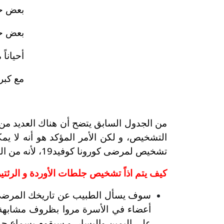
بعض حا
بعض حا
أحياناً
مع كبر
التشخيص، و لكن الأمر المؤكد هو أنه لا يمكن
تشخيص لمرضى كورونا كوفيد19، لأنه من الواضح و الجلي أن هناك العديد من الأسباب لهذا الارتفاع، بعضها حتى لا يشكل حالة مرضية.
كيف يتم اذاً تشخيص جلطات الأوردة و الرئتي
سوف يسأل الطبيب عن تاريخك المرضى و
أعضاء في الأسرة مروا بظروف مشابهة
على اليمين واليسار. و سيقوم بسماع ح