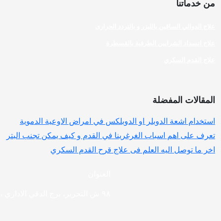
من خدماتنا
علاج الدوالي الساقين بالليزر و بالتردد الحرارى
علاج انسداد الشرايين الطرفية بالقسطرة
علاج القدم السكري
المقالات المفضلة
استخدام اشعة الدوبلر او الدوبلكس في امراض الاوعية الدموية
تعرف على اهم اسباب الغرغرينا في القدم و كيف يمكن تجنب البتر
اخر ما توصل اليه العلم فى علاج قرح القدم السكري
العنوان
٩٨ ش التحرير، برج الدقي الاداري ،ميدان الدقى، الجيزة