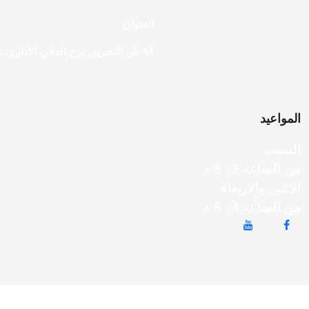
العنوان
٩٨ ش التحرير، برج الدقي الاداري ،ميدان الدقى، الجيزة
المواعيد
السبت
من الساعة 3 : 5 م
الاثنين والاربعاء
من الساعة 4 : 6 م
الرئيسية
حجز موعد
الخدمات
مقالات للمرضى