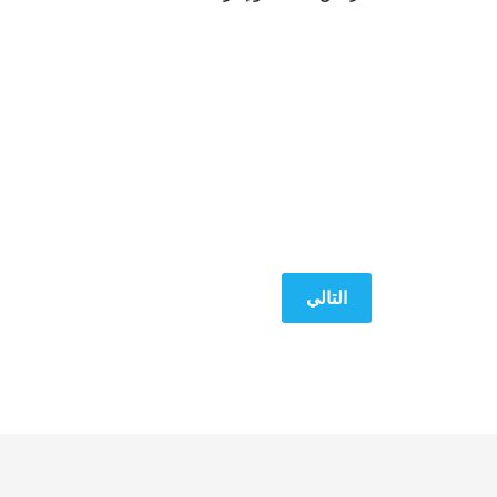
المقال التالي: خبرة تمتد لسنوات.. ودقة تُنقذ الأرو
التالي