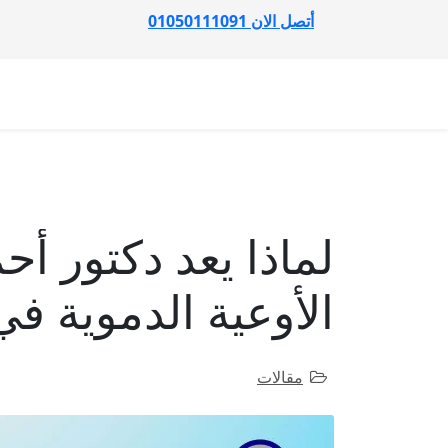
أتصل الان 01050111091
لماذا يعد دكتور
الأوعية الدموية ف
مقالات