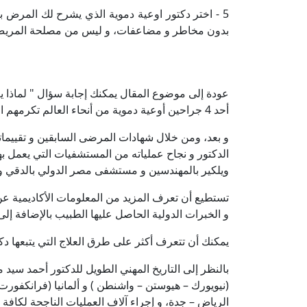
5 - اختر دكتور اوعية دموية الذي يشرح لك المرض 
بدون مخاطر و مضاعفات، و ليس من مصلحة المريض انك
عودة إلى موضوع المقال يمكنك إجابة سؤال " لماذا ي
أحد 4 جراحين أوعية دموية من أنحاء العالم تكرمهم الجمعية سنة 2012 هو أول شهادة تؤكد كفاءته و تثبت نجاحه الأكاديمي.
و بعد، ومن خلال شهادات المرضى السابقين و تقييماته
الدكتور و نجاح عملياته من المستشفيات التي يعمل 
ويلكير بالمهندسين و مستشفى مصر الدولي بالدقي و
تستطيع أن تعرف المزيد من المعلومات الأكاديمية عن
و الخبرات الدولية الحاصل عليها الطبيب بالإضافة إلى ا
يمكنك أن تتعرف أكثر على طرق العلاج التي يتبعها دك
بالنظر إلى التاريخ المهني الطويل للدكتور أحمد سيد
(نيويورك – هيوستن – واشنطن ) و ألمانيا (فرانكفورت
الرياض – جدة، و إجراء آلاف العمليات الناجحة لكاف