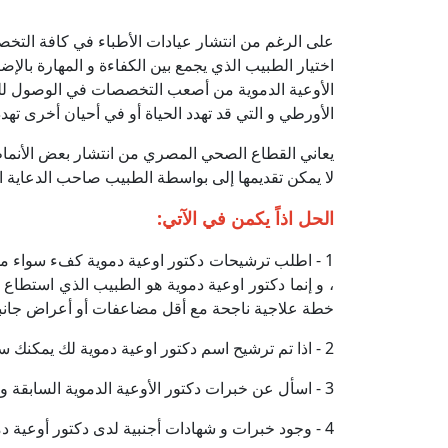
على الرغم من انتشار عيادات الأطباء في كافة التخص
اختيار الطبيب الذي يجمع بين الكفاءة و المهارة بال
الأوعية الدموية من أصعب التخصصات في الوصول للدك
الأورطي و التي قد تهدد الحياة أو في أحيان أخرى تهد
يعاني القطاع الصحي المصري من انتشار بعض الأنماط
لا يمكن تقديمها إلى بواسطة الطبيب صاحب الدعاية الموج
الحل اذاً يكمن في الآتي:
1 - اطلب ترشيحات دكتور اوعية دموية كفء سواء م
، و إنما دكتور اوعية دموية هو الطبيب الذي استطا
خطة علاجية ناجحة مع أقل مضاعفات أو أعراض جانبي
2 - اذا تم ترشيح اسم دكتور اوعية دموية لك يمكنك سؤال طبيبك الخاص عن اسمه، عادة ما يعرف الطبيب الأطباء المتميزين في التخصصات الأخرى.
3 - اسأل عن خبرات دكتور الأوعية الدموية السابقة و شهاداته و درجاته العلمية.
4 - وجود خبرات و شهادات أجنبية لدى دكتور أوعية دموية أمر يضيف إلى كفاءته و لكن يجب التأكد من طبيعة الشهادات و نوع التدريب الحاصل عليه.