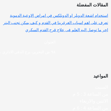
المقالات المفضلة
استخدام اشعة الدوبلر او الدوبلكس في امراض الاوعية الدموية
تعرف على اهم اسباب الغرغرينا في القدم و كيف يمكن تجنب البتر
اخر ما توصل اليه العلم فى علاج قرح القدم السكري
العنوان
٩٨ ش التحرير، برج الدقي الاداري ،ميدان الدقى، الجيزة
المواعيد
السبت
من الساعة 3 : 5 م
الاثنين والاربعاء
من الساعة 4 : 6 م