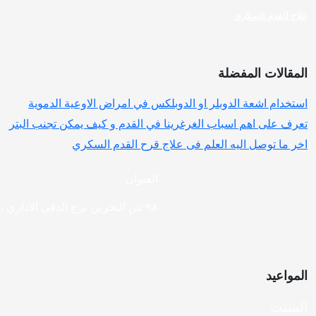
علاج القدم السكري
المقالات المفضلة
استخدام اشعة الدوبلر او الدوبلكس في امراض الاوعية الدموية
تعرف على اهم اسباب الغرغرينا في القدم و كيف يمكن تجنب البتر
اخر ما توصل اليه العلم فى علاج قرح القدم السكري
العنوان
٩٨ ش التحرير، برج الدقي الاداري ،ميدان الدقى، الجيزة
المواعيد
السبت